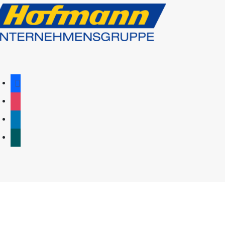
facebook
instagram
linkedin
xing