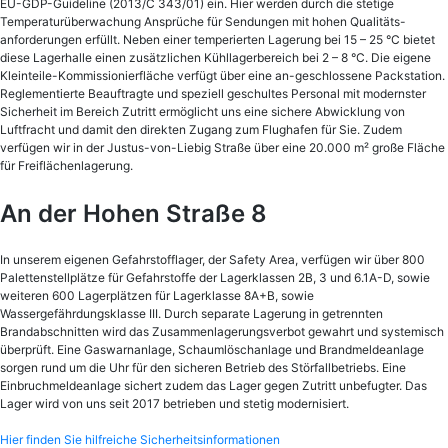
EU-GDP-Guideline (2013/C 343/01) ein. Hier werden durch die stetige
Temperaturüberwachung Ansprüche für Sendungen mit hohen Qualitäts-
anforderungen erfüllt. Neben einer temperierten Lagerung bei 15 – 25 °C bietet
diese Lagerhalle einen zusätzlichen Kühllagerbereich bei 2 – 8 °C. Die eigene
Kleinteile-Kommissionierfläche verfügt über eine an-geschlossene Packstation.
Reglementierte Beauftragte und speziell geschultes Personal mit modernster
Sicherheit im Bereich Zutritt ermöglicht uns eine sichere Abwicklung von
Luftfracht und damit den direkten Zugang zum Flughafen für Sie. Zudem
verfügen wir in der Justus-von-Liebig Straße über eine 20.000 m² große Fläche
für Freiflächenlagerung.
An der Hohen Straße 8
In unserem eigenen Gefahrstofflager, der Safety Area, verfügen wir über 800
Palettenstellplätze für Gefahrstoffe der Lagerklassen 2B, 3 und 6.1A-D, sowie
weiteren 600 Lagerplätzen für Lagerklasse 8A+B, sowie
Wassergefährdungsklasse III. Durch separate Lagerung in getrennten
Brandabschnitten wird das Zusammenlagerungsverbot gewahrt und systemisch
überprüft. Eine Gaswarnanlage, Schaumlöschanlage und Brandmeldeanlage
sorgen rund um die Uhr für den sicheren Betrieb des Störfallbetriebs. Eine
Einbruchmeldeanlage sichert zudem das Lager gegen Zutritt unbefugter. Das
Lager wird von uns seit 2017 betrieben und stetig modernisiert.
Hier finden Sie hilfreiche Sicherheitsinformationen