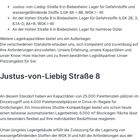
Justus-von-Liebig-Straße 8 in Biebesheim: Lager für Gefahrstoffe und
wassergefährdende Stoffe (LGK 8A + 8B, WGK I – III)
An der Hohen Straße 8 in Biebesheim: Lager für Gefahrstoffe (LGK 2B, 3,
6.1A-D, 8A+B, WGK I-III)
An der Hohen Straße 6 in Biebesheim: Lager für harmlose Güter
Weitere Lagerkapazitäten bietet uns ein Außenlager.
Die verschiedenen Standorte erlauben uns, sich kompetent und zuverlässig auf
Ihre Anforderungen einzustellen. Unsere Erfahrung, unsere Kapazitäten und
unser Know-How machen uns zu Ihrem bewährten Logistikpartner. Unser
Platzangebot für Sie:
Justus-von-Liebig Straße 8​
An diesem Standort haben wir Kapazitäten von 25.000 Palettenstell-plätzen im
Einzelzugriff und 4.000 Palettenstellplätzen in Drive-In-Regale für
Großchargen. Ein innovatives Shuttle-Kompaktlager bietet uns schon heute
einen teilweise automatisierten Lagerbetrieb. 6.000 m² Blocklager-fläche lässt
uns besonders flexibel auf Ihre individuellen Bedürfnisse reagieren.
Unser jüngstes Lagergebäude erfüllt die Zulassung für die Lagerung von
wassergefährdenden Stoffen der WGK III und hält die Anforderungen aus der