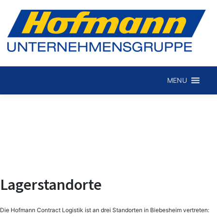
Skip
to
MENU
Hofmann Internationale Spedition GmbH
content
Lagerstandorte
Die Hofmann Contract Logistik ist an drei Standorten in Biebesheim vertreten: