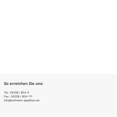
vorweihnachtliche Zeit
Viele
verbracht.
MEHR
MEHR
1
2
3
4
So erreichen Sie uns:
Tel.: 06258 / 804-0
Fax.: 06258 / 804-111
info@hofmann-spedition.de