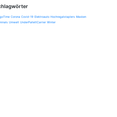
chlagwörter
goTime
Corona
Covid-19
Elektroauto
Hochregalstaplers
Masken
minals
Umwelt
UnderPallettCarrier
Winter