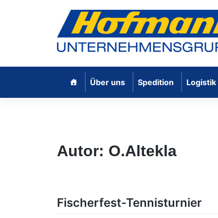
Skip
Über uns
Spedition
Logistik
to
Hofmann Internationale Spedition G
content
Autor:
O.Altekla
Fischerfest-Tennisturnier