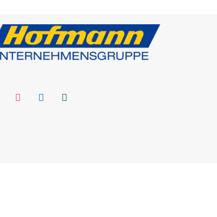
ebook
instagram
linkedin
xing