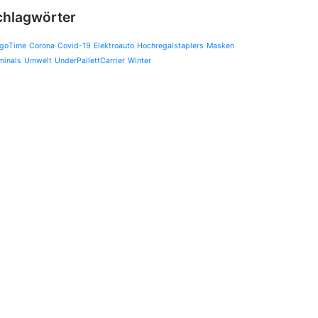
chlagwörter
goTime
Corona
Covid-19
Elektroauto
Hochregalstaplers
Masken
minals
Umwelt
UnderPallettCarrier
Winter