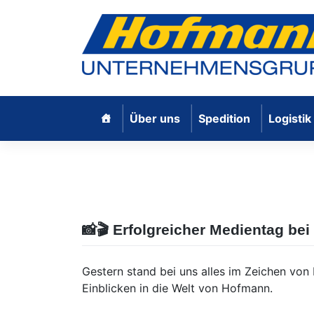
Skip
Über uns
Spedition
Logistik
to
Hofmann Internationale Spedition G
content
📸🎬 Erfolgreicher Medientag be
Gestern stand bei uns alles im Zeichen vo
Einblicken in die Welt von Hofmann.