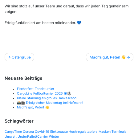
Wir sind stolz auf unser Team und darauf, dass wir jeden Tag gemeinsam
zeigen:
Erfolg funktioniert am besten miteinander. 💙
Beitragsnavigation
Ostergrüße
Mach’s gut, Peter! 👋
Neueste Beiträge
Fischerfest-Tennisturnier
CargoLine Fußballturnier 2026 ☀️⚽
Kleine Stärkung als großes Dankeschön!
📸🎬 Erfolgreicher Medientag bei Hofmann!
Mach’s gut, Peter! 👋
Schlagwörter
CargoTime
Corona
Covid-19
Elektroauto
Hochregalstaplers
Masken
Terminals
Umwelt
UnderPallettCarrier
Winter