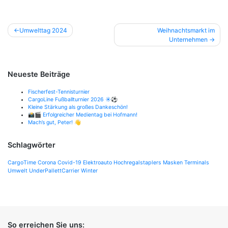
Beitragsnavigation
Umwelttag 2024
Weihnachtsmarkt im
Unternehmen
Neueste Beiträge
Fischerfest-Tennisturnier
CargoLine Fußballturnier 2026 ☀️⚽
Kleine Stärkung als großes Dankeschön!
📸🎬 Erfolgreicher Medientag bei Hofmann!
Mach’s gut, Peter! 👋
Schlagwörter
CargoTime
Corona
Covid-19
Elektroauto
Hochregalstaplers
Masken
Terminals
Umwelt
UnderPallettCarrier
Winter
So erreichen Sie uns: