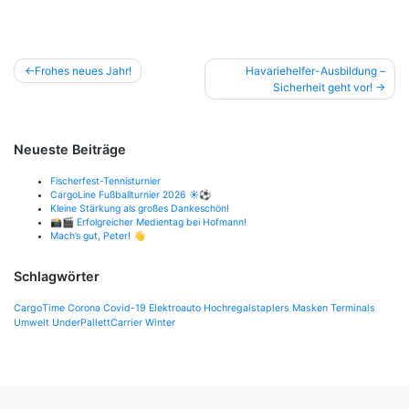
Beitragsnavigation
Frohes neues Jahr!
Havariehelfer-Ausbildung –
Sicherheit geht vor!
Neueste Beiträge
Fischerfest-Tennisturnier
CargoLine Fußballturnier 2026 ☀️⚽
Kleine Stärkung als großes Dankeschön!
📸🎬 Erfolgreicher Medientag bei Hofmann!
Mach’s gut, Peter! 👋
Schlagwörter
CargoTime
Corona
Covid-19
Elektroauto
Hochregalstaplers
Masken
Terminals
Umwelt
UnderPallettCarrier
Winter