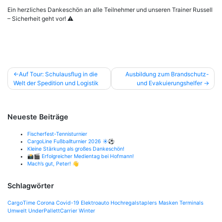
Ein herzliches Dankeschön an alle Teilnehmer und unseren Trainer Russell
– Sicherheit geht vor! ⚠️
Beitragsnavigation
Auf Tour: Schulausflug in die
Ausbildung zum Brandschutz-
Welt der Spedition und Logistik
und Evakuierungshelfer
Neueste Beiträge
Fischerfest-Tennisturnier
CargoLine Fußballturnier 2026 ☀️⚽
Kleine Stärkung als großes Dankeschön!
📸🎬 Erfolgreicher Medientag bei Hofmann!
Mach’s gut, Peter! 👋
Schlagwörter
CargoTime
Corona
Covid-19
Elektroauto
Hochregalstaplers
Masken
Terminals
Umwelt
UnderPallettCarrier
Winter